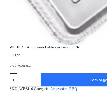
WEBER – Aluminium Lekbakjes Groot – 10st
€
21,95
3 op voorraad
WEBER
-
Toevoege
Aluminium
Lekbakjes
SKU:
WE6416
Categorie:
Accessoires BBQ
Groot
-
10st
aantal