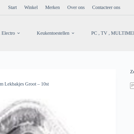
Start
Winkel
Merken
Over ons
Contacteer ons
 Electro
Keukentoestellen
PC , TV , MULTIM
Z
Z
 Lekbakjes Groot – 10st
na