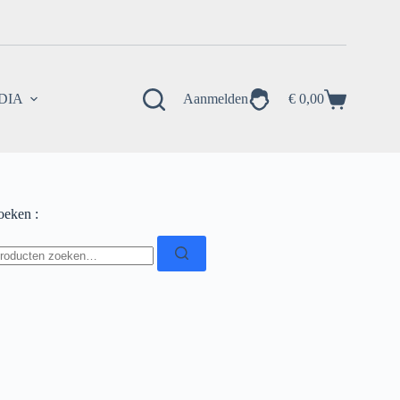
EDIA
Aanmelden
€
0,00
Winkelwagen
oeken :
oeken
ar: