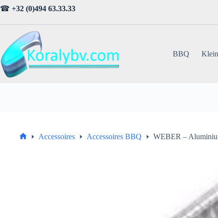
Ga
☎
+32 (0)494 63.33.33
naar
de
inhoud
BBQ
Klein
Accessoires
Accessoires BBQ
WEBER – Aluminium
Home