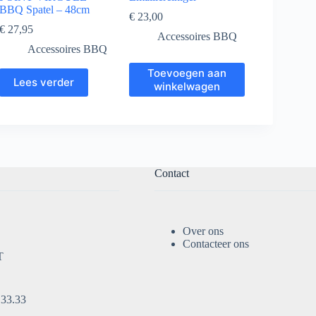
BBQ Spatel – 48cm
€
23,00
€
27,95
Accessoires BBQ
Accessoires BBQ
Toevoegen aan
Lees verder
winkelwagen
Contact
Over ons
Contacteer ons
T
.33.33