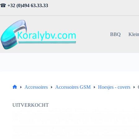
Ga
☎
+32 (0)494 63.33.33
naar
de
inhoud
BBQ
Klein
Accessoires
Accessoires GSM
Hoesjes - covers
Home
UITVERKOCHT