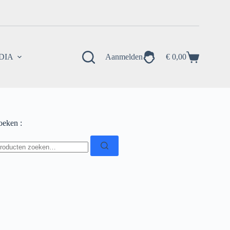
EDIA
Aanmelden
€
0,00
Winkelwagen
oeken :
oeken
ar: