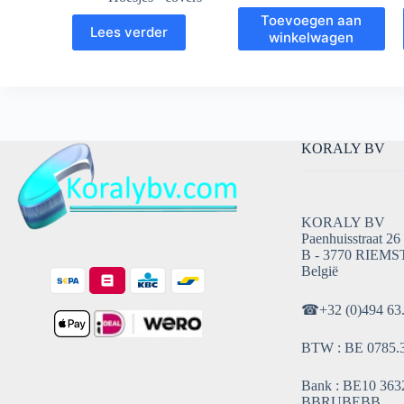
Toevoegen aan
Lees verder
winkelwagen
KORALY BV
KORALY BV
Paenhuisstraat 26
B - 3770 RIEMS
België
☎
+32 (0)494 63
BTW : BE 0785.
Bank : BE10 3632
BBRUBEBB