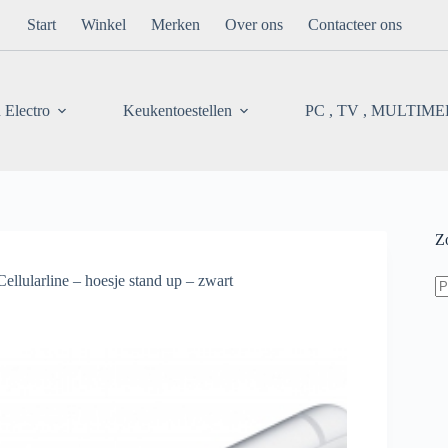
Start
Winkel
Merken
Over ons
Contacteer ons
 Electro
Keukentoestellen
PC , TV , MULTIM
Z
Z
Cellularline – hoesje stand up – zwart
na