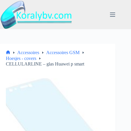
Ga
naar
de
inhoud
Accessoires
Accessoires GSM
Home
Hoesjes - covers
CELLULARLINE – glas Huawei p smart