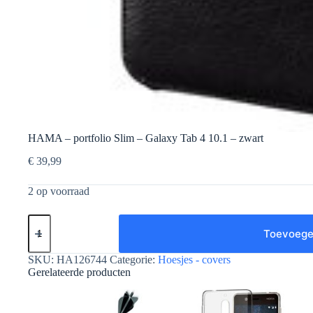
HAMA – portfolio Slim – Galaxy Tab 4 10.1 – zwart
€
39,99
2 op voorraad
HAMA
-
Toevoege
portfolio
Slim
SKU:
HA126744
Categorie:
Hoesjes - covers
-
Gerelateerde producten
Galaxy
Tab
4