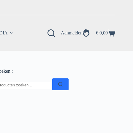
EDIA
Aanmelden
€
0,00
Winkelwagen
oeken :
oeken
ar: