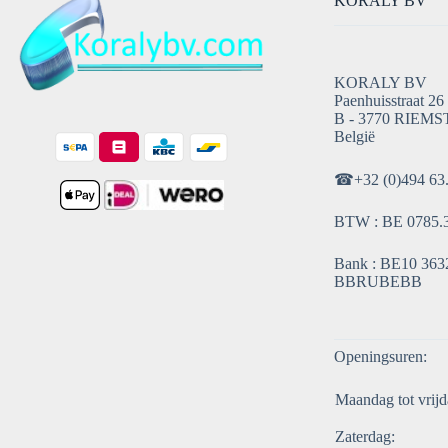
KORALY BV
KORALY BV
Paenhuisstraat 26
B - 3770 RIEMS
België
☎
+32 (0)494 63
BTW : BE 0785.
Bank : BE10 3632
BBRUBEBB
Openingsuren:
Maandag tot vrijd
Zaterdag: