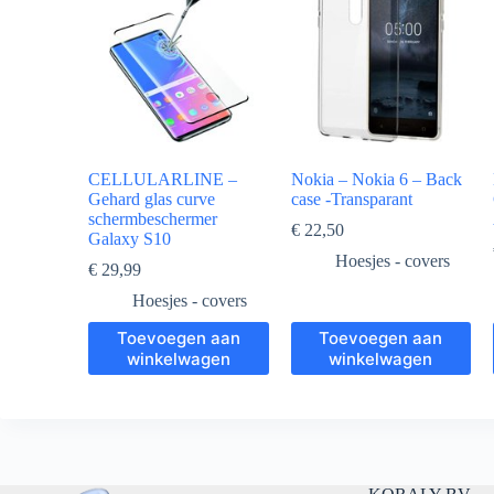
10.1
-
zwart
aantal
CELLULARLINE –
Nokia – Nokia 6 – Back
Gehard glas curve
case -Transparant
schermbeschermer
€
22,50
Galaxy S10
Hoesjes - covers
€
29,99
Hoesjes - covers
Toevoegen aan
Toevoegen aan
winkelwagen
winkelwagen