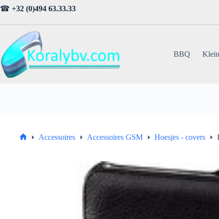
Ga
☎
+32 (0)494 63.33.33
naar
de
inhoud
BBQ
Klein
Accessoires
Accessoires GSM
Hoesjes - covers
Home