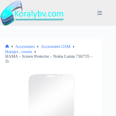
Ga
naar
de
inhoud
Accessoires
Accessoires GSM
Home
Hoesjes - covers
HAMA – Screen Protector – Nokia Lumia 730/735 –
2s