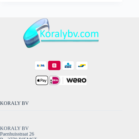
-
Nokia
Lumia
730/735
-
2s
aantal
KORALY BV
KORALY BV
Paenhuisstraat 26