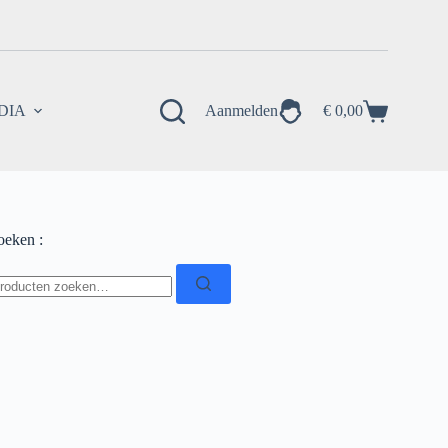
EDIA
Aanmelden
€
0,00
Winkelwagen
oeken :
oeken
ar: