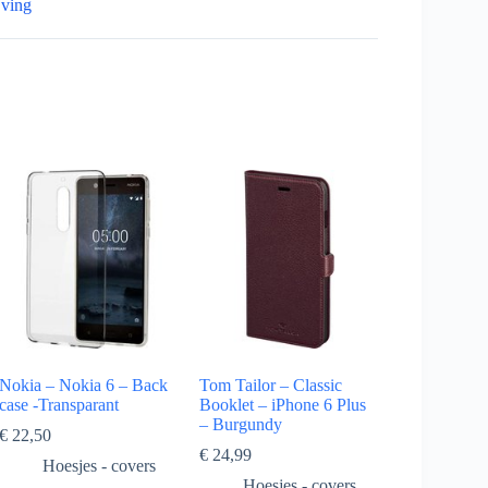
jving
Nokia – Nokia 6 – Back
Tom Tailor – Classic
case -Transparant
Booklet – iPhone 6 Plus
– Burgundy
€
22,50
€
24,99
Hoesjes - covers
Hoesjes - covers