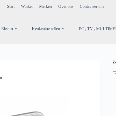
Start
Winkel
Merken
Over ons
Contacteer ons
 Electro
Keukentoestellen
PC , TV , MULTIM
Z
Z
na
nt