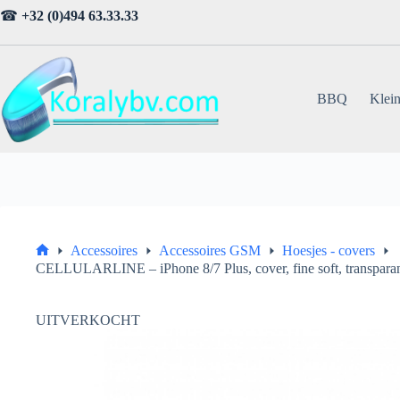
Ga
☎
+32 (0)494 63.33.33
naar
de
inhoud
BBQ
Klein
Accessoires
Accessoires GSM
Hoesjes - covers
Home
CELLULARLINE – iPhone 8/7 Plus, cover, fine soft, transpara
UITVERKOCHT