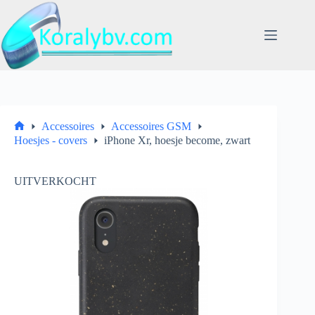
Ga
naar
de
inhoud
Accessoires
Accessoires GSM
Home
Hoesjes - covers
iPhone Xr, hoesje become, zwart
UITVERKOCHT