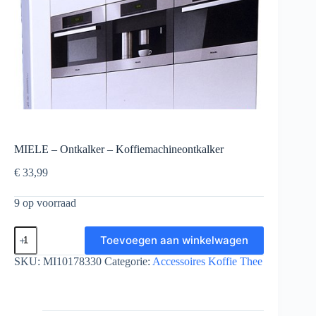
MIELE – Ontkalker – Koffiemachineontkalker
€
33,99
9 op voorraad
MIELE
Toevoegen aan winkelwagen
-
Ontkalker
SKU:
MI10178330
Categorie:
Accessoires Koffie Thee
-
Koffiemachineontkalker
aantal