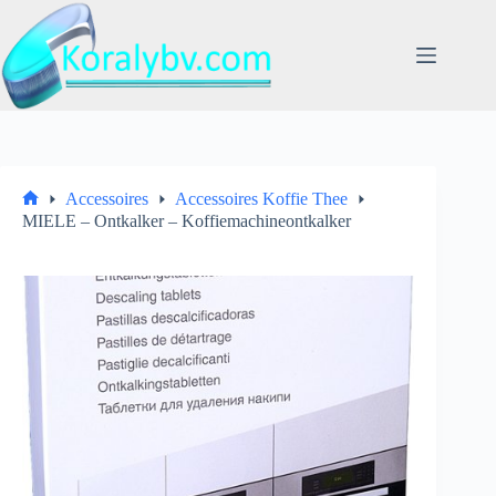
Ga
naar
de
inhoud
Accessoires
Accessoires Koffie Thee
Home
MIELE – Ontkalker – Koffiemachineontkalker