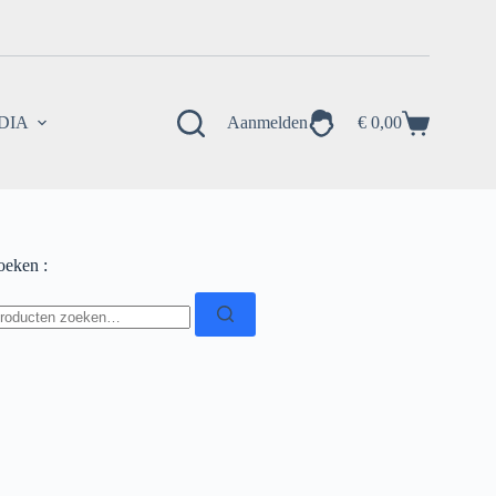
EDIA
Aanmelden
€
0,00
Winkelwagen
oeken :
oeken
ar: