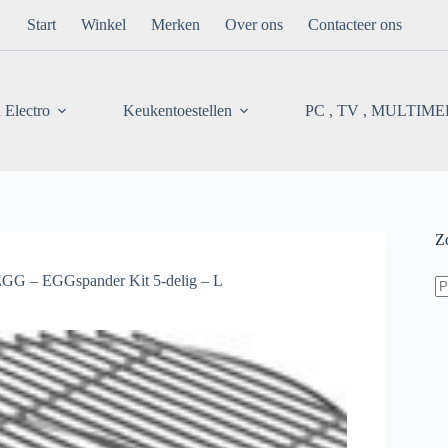
Start
Winkel
Merken
Over ons
Contacteer ons
 Electro
Keukentoestellen
PC , TV , MULTIM
Z
Z
G – EGGspander Kit 5-delig – L
na