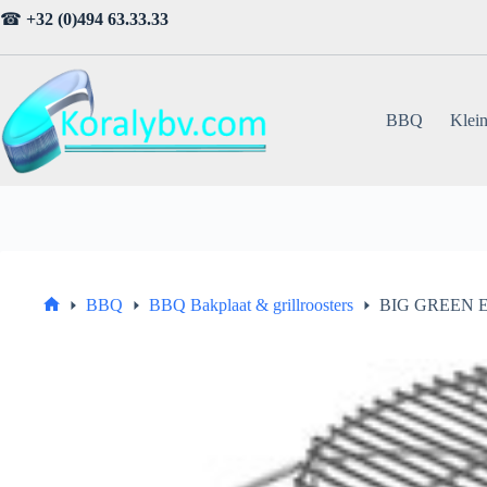
Ga
☎
+32 (0)494 63.33.33
naar
de
inhoud
BBQ
Klein
BBQ
BBQ Bakplaat & grillroosters
BIG GREEN EG
Home