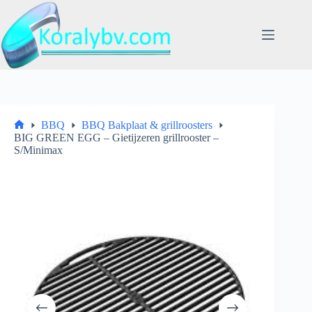
Ga
naar
de
inhoud
BBQ
BBQ Bakplaat & grillroosters
Home
BIG GREEN EGG – Gietijzeren grillrooster –
S/Minimax