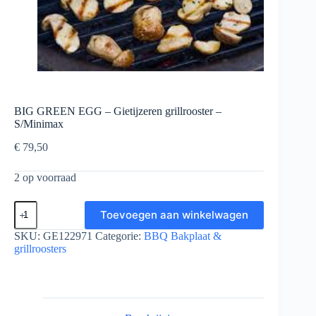
BIG GREEN EGG – Gietijzeren grillrooster –
S/Minimax
€
79,50
2 op voorraad
BIG
Toevoegen aan winkelwagen
GREEN
EGG
SKU:
GE122971
Categorie:
BBQ Bakplaat &
-
grillroosters
Gietijzeren
grillrooster
-
S/Minimax
aantal