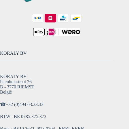
KORALY BV
KORALY BV
Paenhuisstraat 26
B - 3770 RIEMST
België
☎
+32 (0)494 63.33.33
BTW : BE 0785.375.373
Bank : BE10 3632 2813 0704 - BBRUBEBB