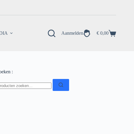
EDIA
Aanmelden
€
0,00
Winkelwagen
oeken :
oeken
ar: