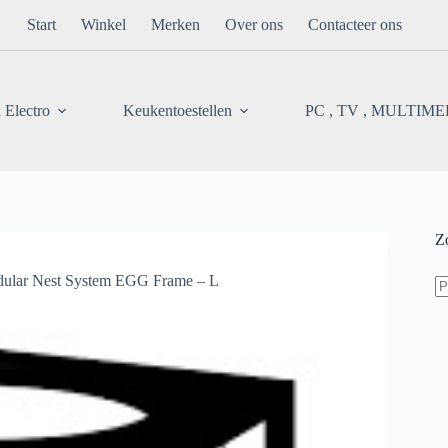
Start
Winkel
Merken
Over ons
Contacteer ons
 Electro
Keukentoestellen
PC , TV , MULTIM
Z
Z
ar Nest System EGG Frame – L
na