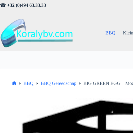
Ga
☎
+32 (0)494 63.33.33
naar
de
inhoud
BBQ
Klein
BBQ
BBQ Gereedschap
BIG GREEN EGG – Modul
Home