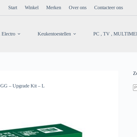
Start
Winkel
Merken
Over ons
Contacteer ons
 Electro
Keukentoestellen
PC , TV , MULTIM
Z
Z
G – Upgrade Kit – L
na