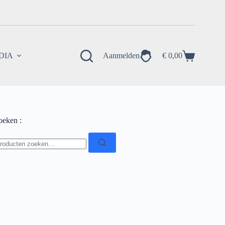
EDIA
Aanmelden
€
0,00
Winkelwagen
oeken :
oeken
ar: