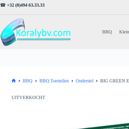
Ga
☎
+32 (0)494 63.33.33
naar
de
inhoud
BBQ
Klein
BBQ
BBQ Toestellen
Onderstel
BIG GREEN EG
Home
UITVERKOCHT