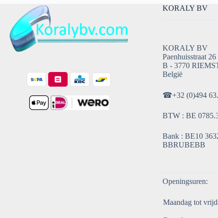
KORALY BV
KORALY BV
Paenhuisstraat 26
B - 3770 RIEMS
België
☎
+32 (0)494 63
BTW : BE 0785.
Bank : BE10 3632
BBRUBEBB
Openingsuren:
Maandag tot vrijd