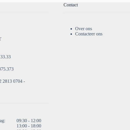
Contact
Over ons
Contacteer ons
T
.33.33
375.373
 2813 0704 -
ag:
09:30 - 12:00
13:00 - 18:00