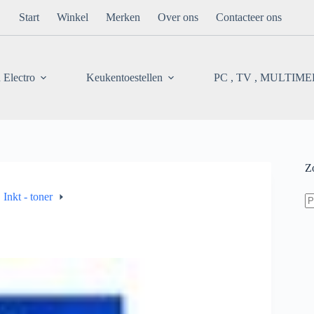
Start
Winkel
Merken
Over ons
Contacteer ons
 Electro
Keukentoestellen
PC , TV , MULTIM
Z
Z
Inkt - toner
na