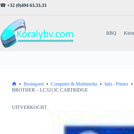
Ga
☎
+32 (0)494 63.33.33
naar
de
inhoud
BBQ
Klein
Bruingoed
Computer & Multimedia
Inkt - Printer
Home
BROTHER – LC3213C CARTRIDGE
UITVERKOCHT