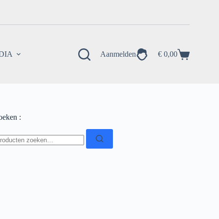
EDIA
Aanmelden
€
0,00
Winkelwagen
oeken :
oeken
ar: