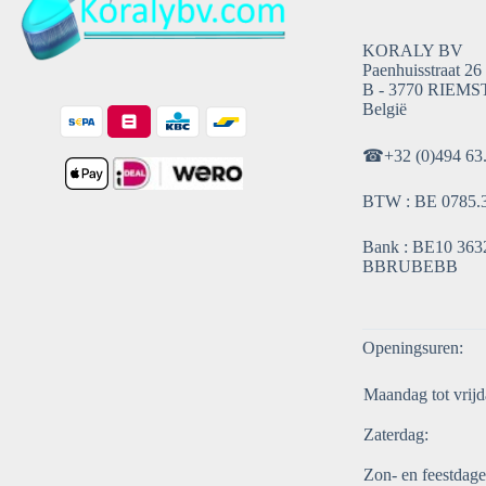
KORALY BV
Paenhuisstraat 26
B - 3770 RIEMS
België
☎
+32 (0)494 63
BTW : BE 0785.
Bank : BE10 3632
BBRUBEBB
Openingsuren:
Maandag tot vrijd
Zaterdag:
Zon- en feestdage