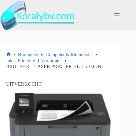
Ga
naar
de
inhoud
Bruingoed
Computer & Multimedia
Home
Inkt - Printer
Laser printer
BROTHER – LASER PRINTER HL-L5100DNT
UITVERKOCHT