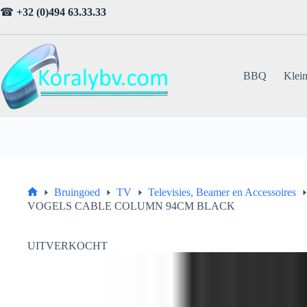
Ga
☎
+32 (0)494 63.33.33
naar
de
inhoud
BBQ
Klein
Bruingoed
TV
Televisies, Beamer en Accessoires
Home
VOGELS CABLE COLUMN 94CM BLACK
UITVERKOCHT