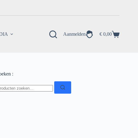
EDIA
Aanmelden
€
0,00
Winkelwagen
oeken :
oeken
ar: