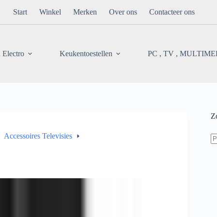
Start
Winkel
Merken
Over ons
Contacteer ons
 Electro
Keukentoestellen
PC , TV , MULTIM
Z
Z
Accessoires Televisies
na