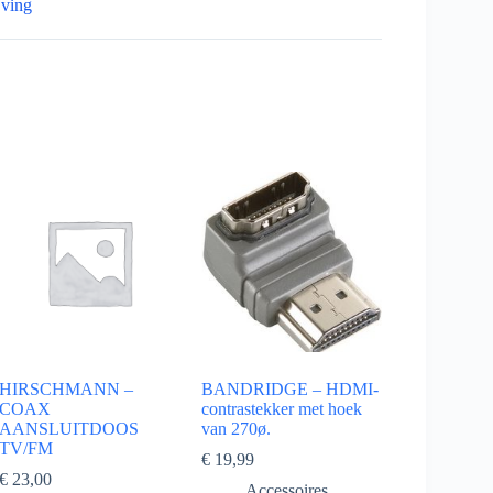
jving
HIRSCHMANN –
BANDRIDGE – HDMI-
COAX
contrastekker met hoek
AANSLUITDOOS
van 270ø.
TV/FM
€
19,99
€
23,00
Accessoires