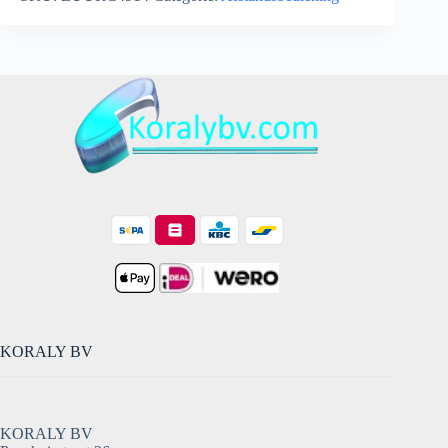
-
Panasonic
One
For
All
Afstandsbediening
URC4914
-
replacement
remote
aantal
KORALY BV
KORALY BV