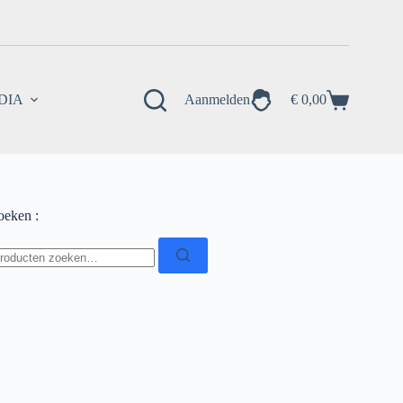
EDIA
Aanmelden
€
0,00
Winkelwagen
oeken :
oeken
ar: