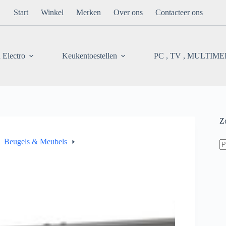
Start
Winkel
Merken
Over ons
Contacteer ons
 Electro
Keukentoestellen
PC , TV , MULTIM
Z
Z
Beugels & Meubels
na