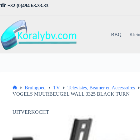
Ga
☎
+32 (0)494 63.33.33
naar
de
inhoud
BBQ
Klein
Bruingoed
TV
Televisies, Beamer en Accessoires
Home
VOGELS MUURBEUGEL WALL 3325 BLACK TURN
UITVERKOCHT