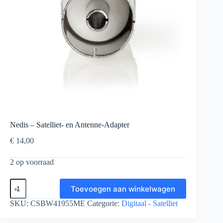
Nedis – Satelliet- en Antenne-Adapter
€
14,00
2 op voorraad
Nedis
Toevoegen aan winkelwagen
-
Satelliet-
SKU:
CSBW41955ME
Categorie:
Digitaal - Satelliet
en
Antenne-