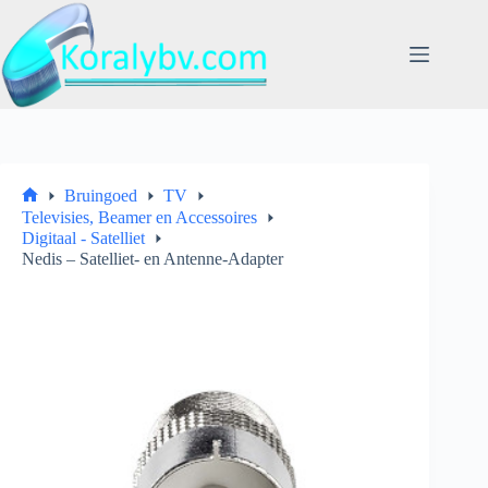
Ga
naar
de
inhoud
Bruingoed
TV
Home
Televisies, Beamer en Accessoires
Digitaal - Satelliet
Nedis – Satelliet- en Antenne-Adapter