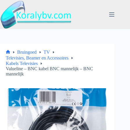
Ga
naar
de
inhoud
Bruingoed
TV
Home
Televisies, Beamer en Accessoires
Kabels Televisies
Valueline – BNC kabel BNC mannelijk – BNC
mannelijk