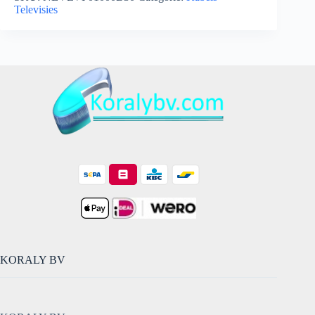
kabel
Televisies
BNC
mannelijk
-
BNC
mannelijk
aantal
KORALY BV