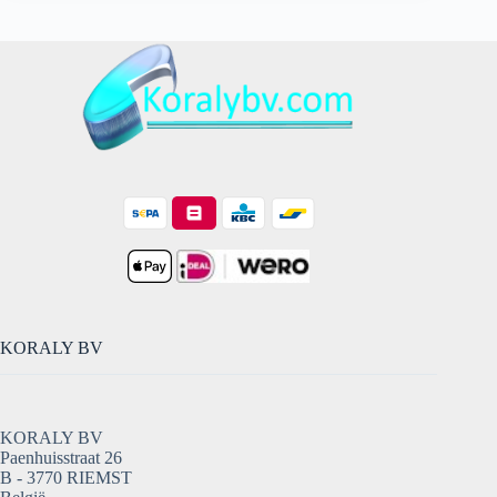
Koffiemachineontkalker-
3263892
aantal
KORALY BV
KORALY BV
Paenhuisstraat 26
B - 3770 RIEMST