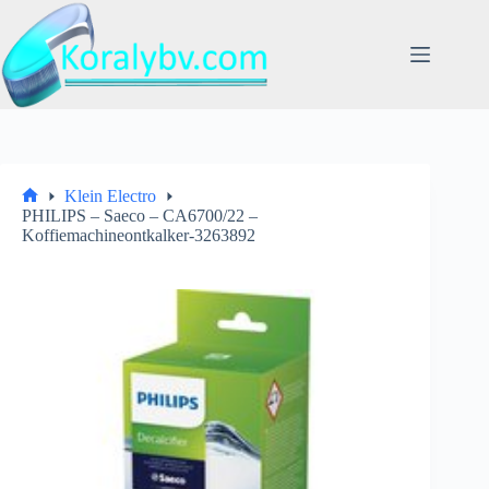
Ga
naar
de
inhoud
Klein Electro
Home
PHILIPS – Saeco – CA6700/22 –
Koffiemachineontkalker-3263892