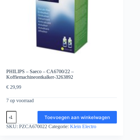
PHILIPS – Saeco – CA6700/22 –
Koffiemachineontkalker-3263892
€
29,99
7 op voorraad
PHILIPS
Toevoegen aan winkelwagen
-
Saeco
SKU:
PZCA670022
Categorie:
Klein Electro
-
CA6700/22
-