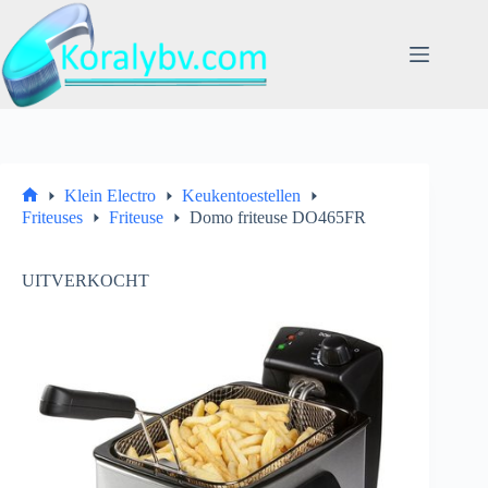
Ga
naar
de
inhoud
Klein Electro
Keukentoestellen
Home
Friteuses
Friteuse
Domo friteuse DO465FR
UITVERKOCHT