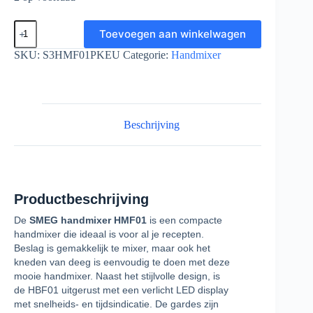
Smeg
Toevoegen aan winkelwagen
-
HMF01PKEU
SKU:
S3HMF01PKEU
Categorie:
Handmixer
-
Handmixer
-
Roze
aantal
Beschrijving
Productbeschrijving
De
SMEG handmixer HMF01
is een compacte
handmixer die ideaal is voor al je recepten.
Beslag is gemakkelijk te mixer, maar ook het
kneden van deeg is eenvoudig te doen met deze
mooie handmixer. Naast het stijlvolle design, is
de HBF01 uitgerust met een verlicht LED display
met snelheids- en tijdsindicatie. De gardes zijn