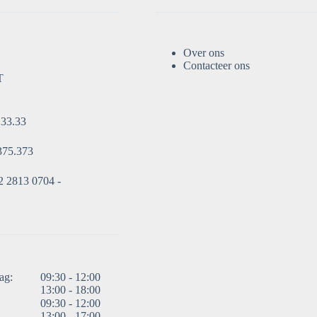
Over ons
Contacteer ons
T
.33.33
375.373
 2813 0704 -
ag:
09:30 - 12:00
13:00 - 18:00
09:30 - 12:00
13:00 - 17:00