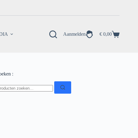
EDIA
Aanmelden
€
0,00
Winkelwagen
oeken :
oeken
ar: