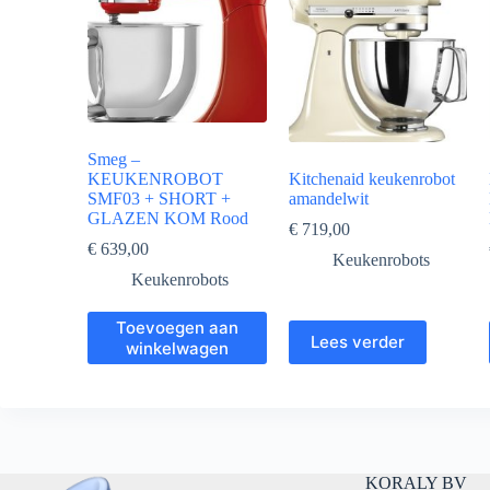
Smeg –
KEUKENROBOT
Kitchenaid keukenrobot
SMF03 + SHORT +
amandelwit
GLAZEN KOM Rood
€
719,00
€
639,00
Keukenrobots
Keukenrobots
Toevoegen aan
Lees verder
winkelwagen
KORALY BV