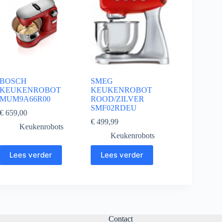
BOSCH
SMEG
KEUKENROBOT
KEUKENROBOT
MUM9A66R00
ROOD/ZILVER
SMF02RDEU
€
659,00
€
499,99
Keukenrobots
Keukenrobots
Lees verder
Lees verder
Contact