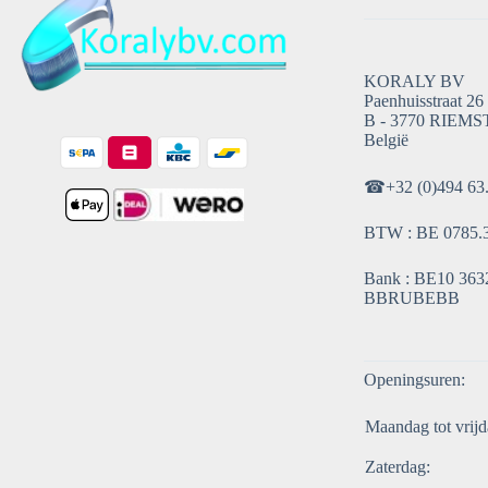
KORALY BV
Paenhuisstraat 26
B - 3770 RIEMS
België
☎
+32 (0)494 63
BTW : BE 0785.
Bank : BE10 3632
BBRUBEBB
Openingsuren:
Maandag tot vrijd
Zaterdag: