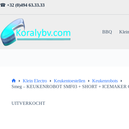
Ga
☎
+32 (0)494 63.33.33
naar
de
inhoud
BBQ
Klein
Klein Electro
Keukentoestellen
Keukenrobots
Home
Smeg – KEUKENROBOT SMF03 + SHORT + ICEMAKER 
UITVERKOCHT