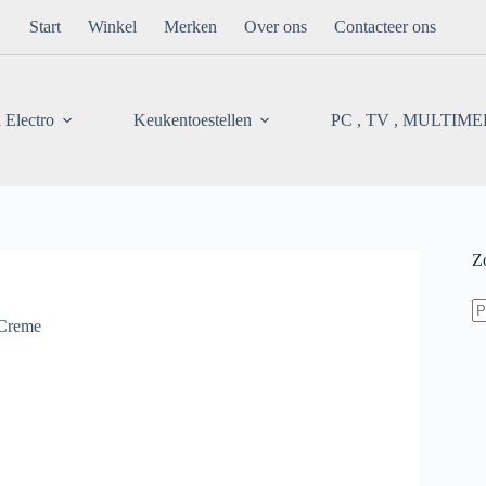
Start
Winkel
Merken
Over ons
Contacteer ons
 Electro
Keukentoestellen
PC , TV , MULTIM
Z
Z
na
Creme