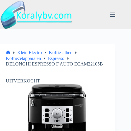
Ga
naar
de
inhoud
Klein Electro
Koffie - thee
Home
Koffiezetapparaten
Espresso
DELONGHI ESPRESSO F AUTO ECAM22105B
UITVERKOCHT