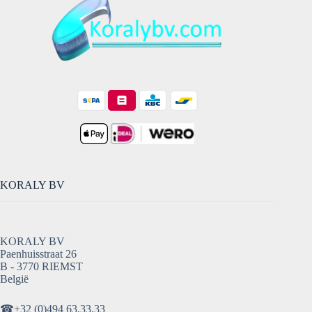
KORALY BV
KORALY BV
Paenhuisstraat 26
B - 3770 RIEMST
België
☎
+32 (0)494 63.33.33