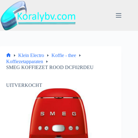
Ga
naar
de
inhoud
Klein Electro
Koffie - thee
Home
Koffiezetapparaten
SMEG KOFFIEZET ROOD DCF02RDEU
UITVERKOCHT