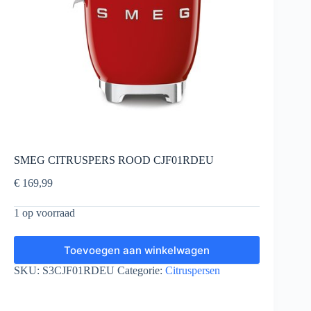
SMEG CITRUSPERS ROOD CJF01RDEU
€
169,99
1 op voorraad
Toevoegen aan winkelwagen
SKU:
S3CJF01RDEU
Categorie:
Citruspersen