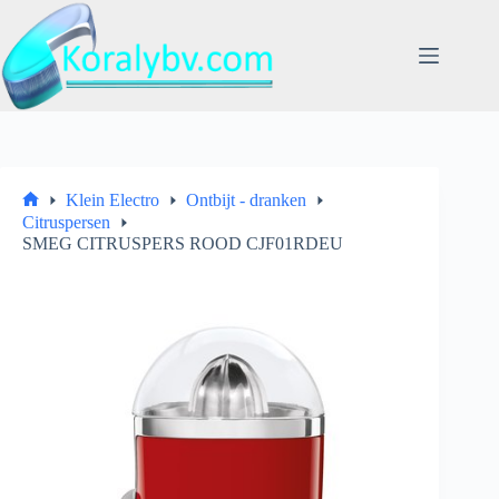
Ga
naar
de
inhoud
Klein Electro
Ontbijt - dranken
Home
Citruspersen
SMEG CITRUSPERS ROOD CJF01RDEU