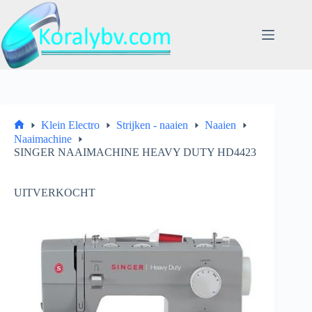
Ga
naar
de
inhoud
Klein Electro
Strijken - naaien
Naaien
Home
Naaimachine
SINGER NAAIMACHINE HEAVY DUTY HD4423
UITVERKOCHT