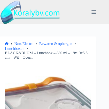
Ga
naar
de
inhoud
Non-Electro
Bewaren & opbergen
Home
Lunchboxen
BLACK&BLUM – Lunchbox – 880 ml – 19x19x5.5
cm – Wit – Ocean