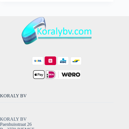
880
ml
-
19x19x5.5
cm
-
Wit
-
Ocean
aantal
KORALY BV
KORALY BV
Paenhuisstraat 26