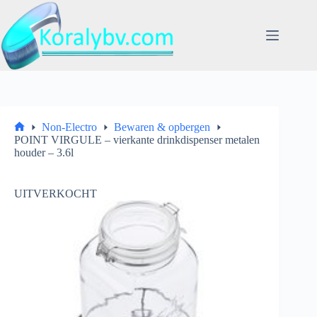
Ga
naar
de
inhoud
Non-Electro
Bewaren & opbergen
Home
POINT VIRGULE – vierkante drinkdispenser metalen
houder – 3.6l
UITVERKOCHT