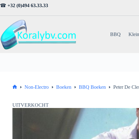
Ga
☎
+32 (0)494 63.33.33
naar
de
inhoud
BBQ
Klein
Non-Electro
Boeken
BBQ Boeken
Peter De Cl
Home
UITVERKOCHT