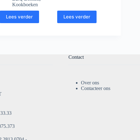
Kookboeken
Lees verder
Lees verder
Contact
Over ons
Contacteer ons
T
.33.33
375.373
 2813 0704 -