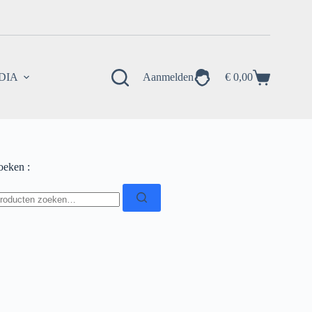
EDIA
Aanmelden
€
0,00
Winkelwagen
oeken :
oeken
ar: