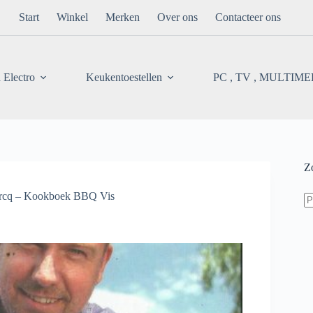
Start
Winkel
Merken
Over ons
Contacteer ons
 Electro
Keukentoestellen
PC , TV , MULTIM
Z
Z
ercq – Kookboek BBQ Vis
na