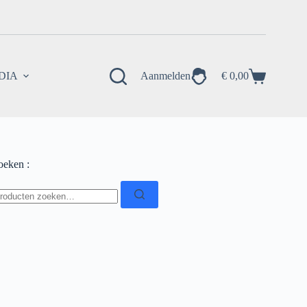
EDIA
Aanmelden
€
0,00
Winkelwagen
oeken :
oeken
ar: