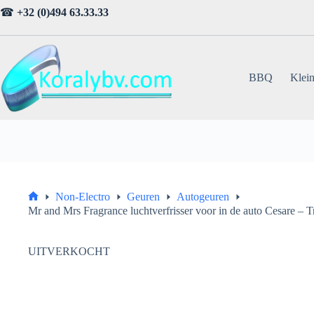
Ga
☎
+32 (0)494 63.33.33
naar
de
inhoud
BBQ
Klein
Non-Electro
Geuren
Autogeuren
Home
Mr and Mrs Fragrance luchtverfrisser voor in de auto Cesare – T
UITVERKOCHT