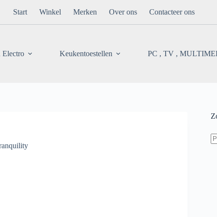
Start
Winkel
Merken
Over ons
Contacteer ons
 Electro
Keukentoestellen
PC , TV , MULTIM
Z
Z
na
ranquility