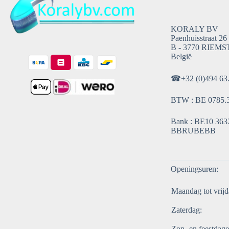
KORALY BV
Paenhuisstraat 26
B - 3770 RIEMS
België
☎
+32 (0)494 63
BTW : BE 0785.
Bank : BE10 3632
BBRUBEBB
Openingsuren:
Maandag tot vrijd
Zaterdag:
Zon- en feestdage