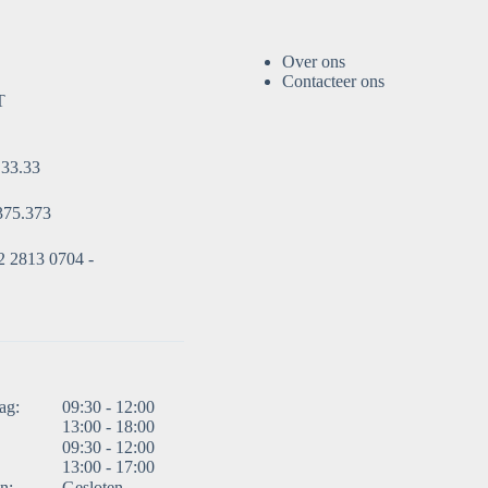
Over ons
Contacteer ons
T
.33.33
375.373
 2813 0704 -
ag:
09:30 - 12:00
13:00 - 18:00
09:30 - 12:00
13:00 - 17:00
n:
Gesloten