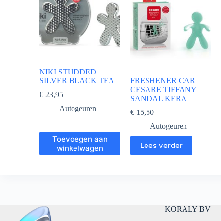
NIKI STUDDED
SILVER BLACK TEA
FRESHENER CAR
CESARE TIFFANY
€
23,95
SANDAL KERA
Autogeuren
€
15,50
Autogeuren
Toevoegen aan
Lees verder
winkelwagen
KORALY BV