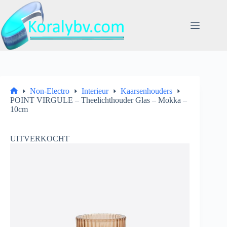
Ga
naar
de
inhoud
Non-Electro
Interieur
Kaarsenhouders
Home
POINT VIRGULE – Theelichthouder Glas – Mokka –
10cm
UITVERKOCHT