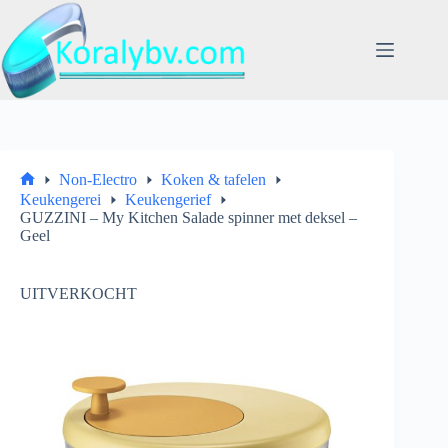
Ga
naar
de
inhoud
Non-Electro
Koken & tafelen
Home
Keukengerei
Keukengerief
GUZZINI – My Kitchen Salade spinner met deksel –
Geel
UITVERKOCHT