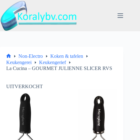
Ga
naar
de
inhoud
Non-Electro
Koken & tafelen
Home
Keukengerei
Keukengerief
La Cucina – GOURMET JULIENNE SLICER RVS
UITVERKOCHT