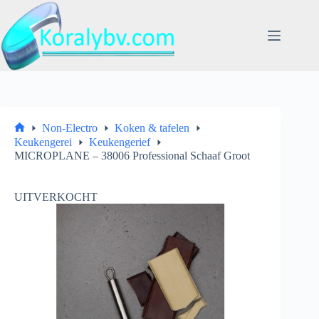
Ga
naar
de
inhoud
Non-Electro
Koken & tafelen
Home
Keukengerei
Keukengerief
MICROPLANE – 38006 Professional Schaaf Groot
UITVERKOCHT