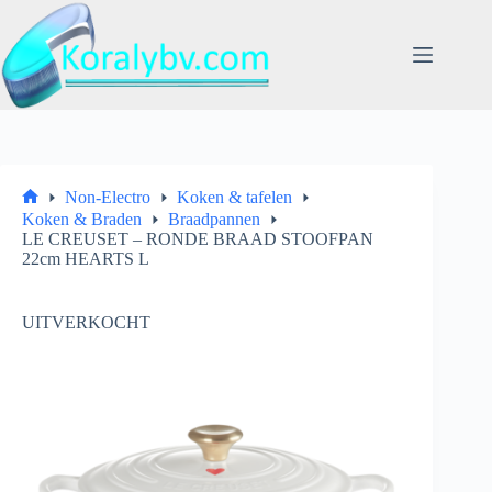
Ga
naar
de
inhoud
Non-Electro
Koken & tafelen
Home
Koken & Braden
Braadpannen
LE CREUSET – RONDE BRAAD STOOFPAN
22cm HEARTS L
UITVERKOCHT