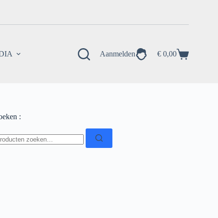
EDIA
Aanmelden
€
0,00
Winkelwagen
oeken :
oeken
ar: