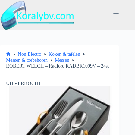
Ga
naar
de
inhoud
Non-Electro
Koken & tafelen
Home
Messen & toebehoren
Messen
ROBERT WELCH – Radford RADBR1099V – 24st
UITVERKOCHT