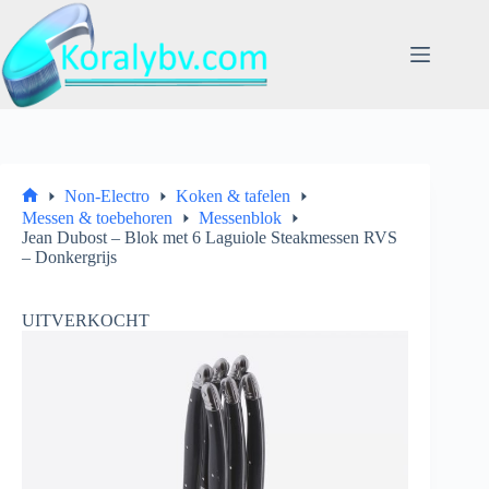
Ga
naar
de
inhoud
Non-Electro
Koken & tafelen
Home
Messen & toebehoren
Messenblok
Jean Dubost – Blok met 6 Laguiole Steakmessen RVS
– Donkergrijs
UITVERKOCHT