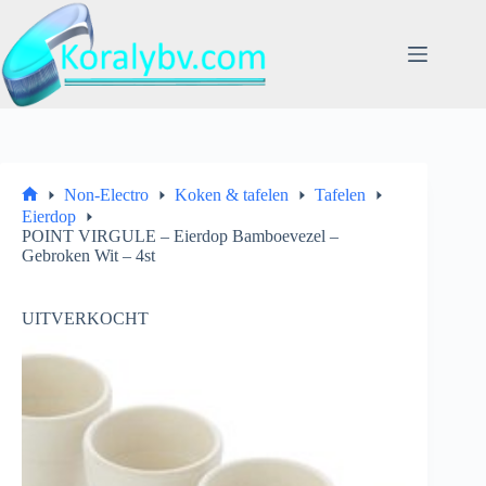
Ga
naar
de
inhoud
Non-Electro
Koken & tafelen
Tafelen
Home
Eierdop
POINT VIRGULE – Eierdop Bamboevezel –
Gebroken Wit – 4st
UITVERKOCHT