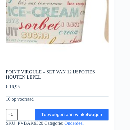
POINT VIRGULE – SET VAN 12 IJSPOTJES
HOUTEN LEPEL
€
16,95
10 op voorraad
POINT
Toevoegen aan winkelwagen
VIRGULE
-
SKU:
PVBAK9320
Categorie:
Onderdeel
SET