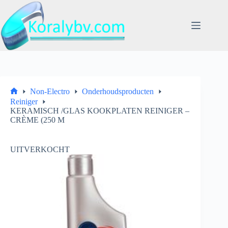
Ga
naar
de
inhoud
Non-Electro
Onderhoudsproducten
Home
Reiniger
KERAMISCH /GLAS KOOKPLATEN REINIGER –
CRÈME (250 M
UITVERKOCHT