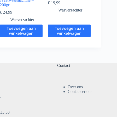
(Vaat)Wasmachine –
€
19,99
200gr
Wasverzachter
€
24,99
Wasverzachter
Toevoegen aan
Toevoegen aan
winkelwagen
winkelwagen
Contact
Over ons
Contacteer ons
T
.33.33