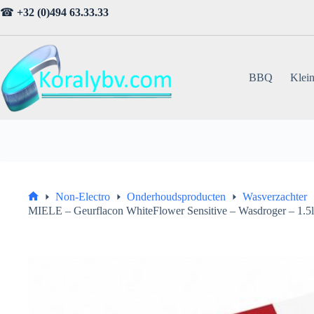
Ga
☎
+32 (0)494 63.33.33
naar
de
inhoud
BBQ
Klein
Non-Electro
Onderhoudsproducten
Wasverzachter
Home
MIELE – Geurflacon WhiteFlower Sensitive – Wasdroger – 1.5l