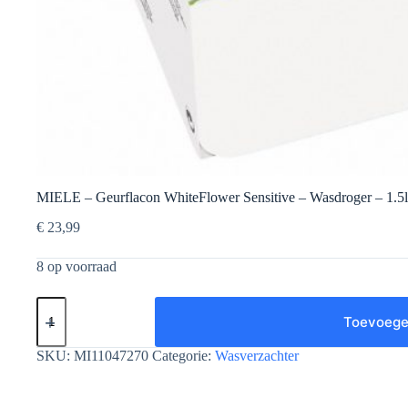
MIELE – Geurflacon WhiteFlower Sensitive – Wasdroger – 1.5l
€
23,99
8 op voorraad
MIELE
-
Toevoege
Geurflacon
WhiteFlower
SKU:
MI11047270
Categorie:
Wasverzachter
Sensitive
-
Wasdroger