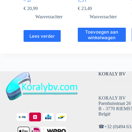
– 2l
1,5 l
€
20,99
€
23,49
Wasverzachter
Wasverzachter
Toevoegen aan
Lees verder
winkelwagen
KORALY BV
KORALY BV
Paenhuisstraat 26
B - 3770 RIEMS
België
☎
+32 (0)494 63