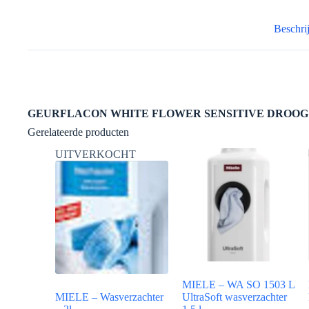
-
1.5l
aantal
Beschri
GEURFLACON WHITE FLOWER SENSITIVE DROOG 
Gerelateerde producten
UITVERKOCHT
MIELE – WA SO 1503 L
MIELE – Wasverzachter
UltraSoft wasverzachter