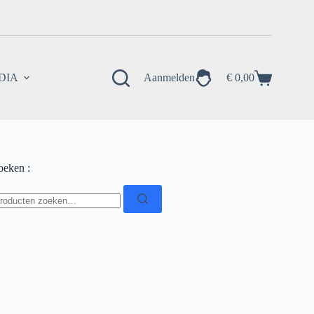
EDIA
Aanmelden
€
0,00
Winkelwagen
oeken :
oeken
ar: