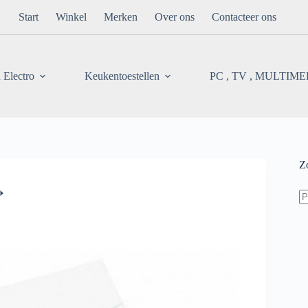
Start
Winkel
Merken
Over ons
Contacteer ons
 Electro
Keukentoestellen
PC , TV , MULTIM
Z
Z
na