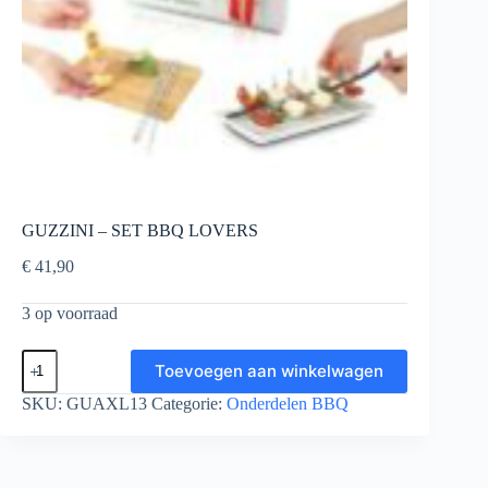
GUZZINI – SET BBQ LOVERS
€
41,90
3 op voorraad
GUZZINI
Toevoegen aan winkelwagen
-
SET
SKU:
GUAXL13
Categorie:
Onderdelen BBQ
BBQ
LOVERS
aantal