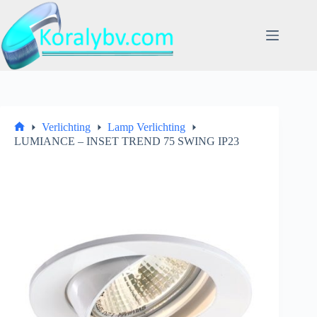
Ga
naar
de
inhoud
Verlichting
Lamp Verlichting
Home
LUMIANCE – INSET TREND 75 SWING IP23