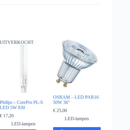
UITVERKOCHT
OSRAM – LED PAR16
Philips – CorePro PL-S
50W 36°
LED 5W 830
€
25,00
€
17,20
LED-lampen
LED-lampen