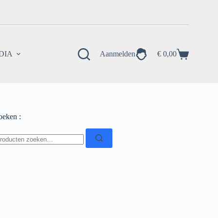
EDIA
Aanmelden
€
0,00
Winkelwagen
oeken :
oeken
ar: