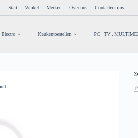
Start
Winkel
Merken
Over ons
Contacteer ons
 Electro
Keukentoestellen
PC , TV , MULTIM
Z
Z
and
na