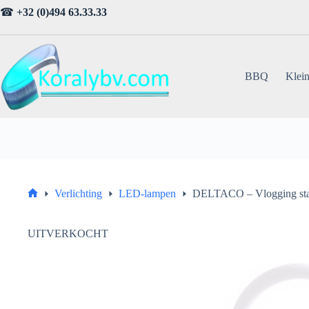
Ga
☎
+32 (0)494 63.33.33
naar
de
inhoud
BBQ
Klein
Verlichting
LED-lampen
DELTACO – Vlogging st
Home
UITVERKOCHT