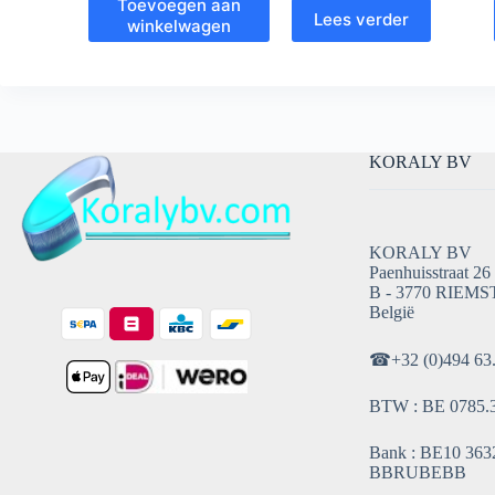
Toevoegen aan
Lees verder
winkelwagen
KORALY BV
KORALY BV
Paenhuisstraat 26
B - 3770 RIEMS
België
☎
+32 (0)494 63
BTW : BE 0785.
Bank : BE10 3632
BBRUBEBB