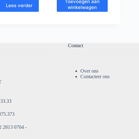
Toevoegen aan
Lees verder
winkelwagen
Contact
Over ons
Contacteer ons
T
.33.33
375.373
 2813 0704 -