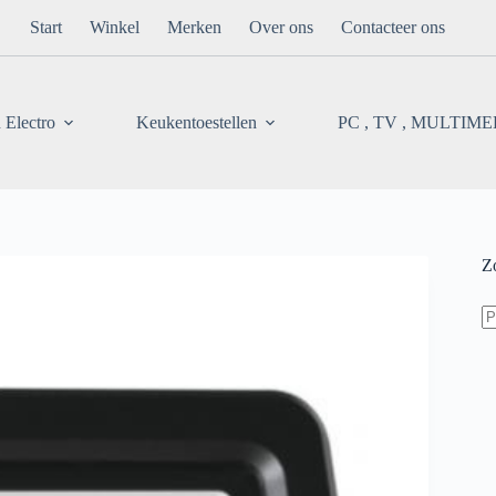
Start
Winkel
Merken
Over ons
Contacteer ons
 Electro
Keukentoestellen
PC , TV , MULTIM
Z
Z
na