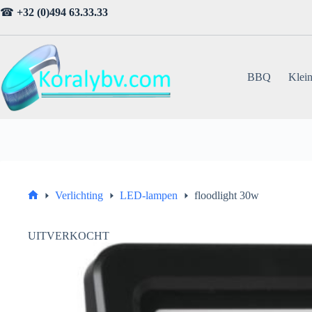
Ga
☎
+32 (0)494 63.33.33
naar
de
inhoud
BBQ
Klein
Verlichting
LED-lampen
floodlight 30w
Home
UITVERKOCHT