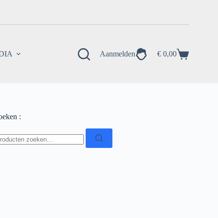
EDIA
Aanmelden
€
0,00
Winkelwagen
oeken :
oeken
ar: