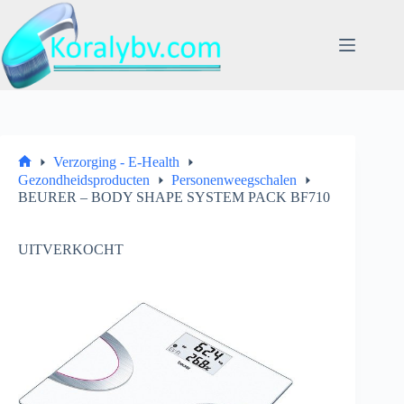
Ga
naar
de
inhoud
Verzorging - E-Health
Home
Gezondheidsproducten
Personenweegschalen
BEURER – BODY SHAPE SYSTEM PACK BF710
UITVERKOCHT