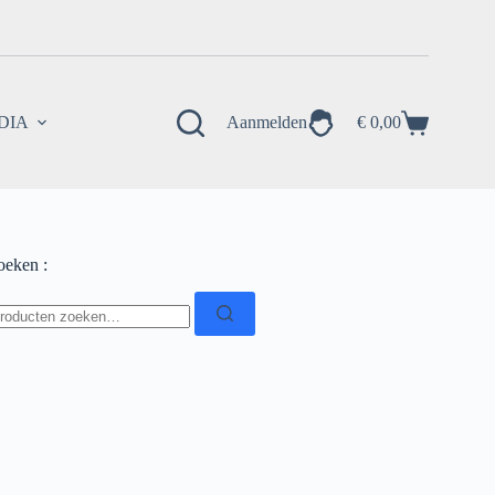
EDIA
Aanmelden
€
0,00
Winkelwagen
oeken :
oeken
ar: