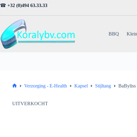
Ga
☎
+32 (0)494 63.33.33
naar
de
inhoud
BBQ
Klein
Verzorging - E-Health
Kapsel
Stijltang
BaByliss
Home
UITVERKOCHT