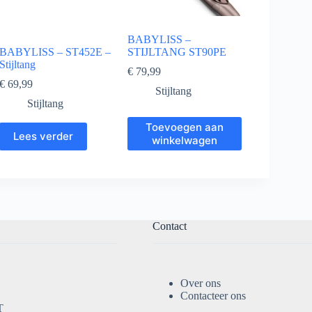
BABYLISS –
BABYLISS – ST452E –
STIJLTANG ST90PE
Stijltang
€
79,99
€
69,99
Stijltang
Stijltang
Toevoegen aan
Lees verder
winkelwagen
Contact
Over ons
Contacteer ons
T