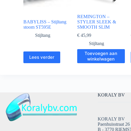
REMINGTON –
BABYLISS – Stijltang
STYLER SLEEK &
stoom ST595E
SMOOTH SLIM
Stijltang
€
45,99
Stijltang
Toevoegen aan
Lees verder
winkelwagen
KORALY BV
KORALY BV
Paenhuisstraat 26
B - 3770 RIEMS