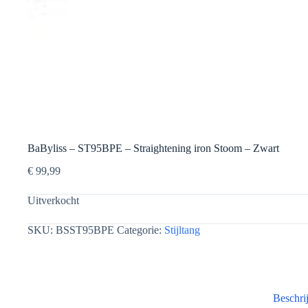
BaByliss – ST95BPE – Straightening iron Stoom – Zwart
€
99,99
Uitverkocht
SKU:
BSST95BPE
Categorie:
Stijltang
Beschri