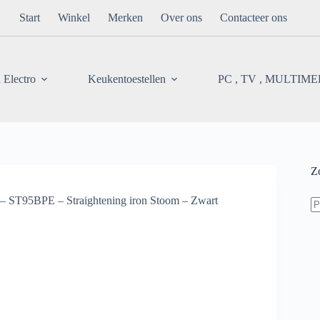
Start
Winkel
Merken
Over ons
Contacteer ons
 Electro
Keukentoestellen
PC , TV , MULTIM
Z
Z
 – ST95BPE – Straightening iron Stoom – Zwart
na