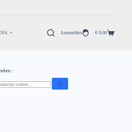
EDIA
Aanmelden
€
0,00
Winkelwagen
oeken :
oeken
ar: