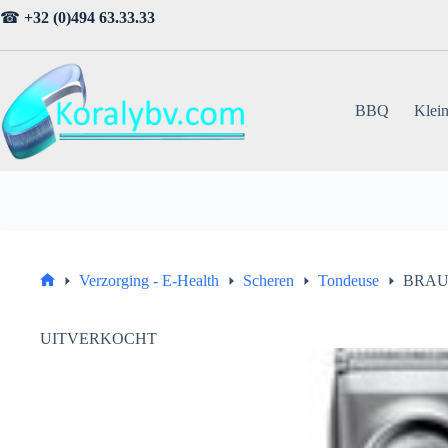
Ga
☎
+32 (0)494 63.33.33
naar
de
inhoud
BBQ
Klein
Verzorging - E-Health
Scheren
Tondeuse
BRAUN
Home
UITVERKOCHT