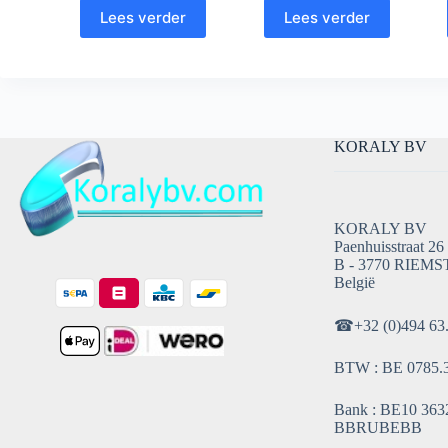
Lees verder
Lees verder
KORALY BV
KORALY BV
Paenhuisstraat 26
B - 3770 RIEMS
België
☎
+32 (0)494 63
BTW : BE 0785.
Bank : BE10 3632
BBRUBEBB