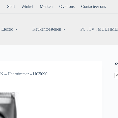
Start
Winkel
Merken
Over ons
Contacteer ons
 Electro
Keukentoestellen
PC , TV , MULTIM
Z
Z
 – Haartrimmer – HC5090
na